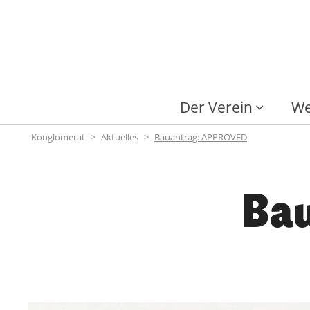
Der Verein
We
Konglomerat
Aktuelles
Bauantrag: APPROVED
Ba