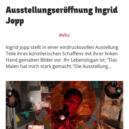
unser Fest mit einem besonderen Highlight...Kommt
vorbei, verbringt eine schöne Zeit im
Ausstellungseröffnung Ingrid
Weihnachtsmiteinander, begegnet Nachbarinnen und
Jopp
Nachbarn und lasst uns gemeinsam die festliche
Stimmung genießen! 🎅🎁✨Wir freuen uns auf euch!
vhc
Ingrid Jopp stellt in einer eindrucksvollen Austellung
Teile ihres künstlerischen Schaffens mit ihrer linken
Hand gemalten Bilder vor. Ihr Lebenslogan ist: "Das
Malen hat mich stark gemacht."Die Ausstellung
startet am 12.11. 2025 mit einer Vernissage, ist
mittwochs von 14:00 bis 17:00 Uhr geöffnet und endet
im Januar 2026. Der Eintritt ist frei. Wir freuen uns
riesig auf Ihren Besuch.