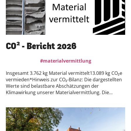
CO² - Bericht 2026
materialvermittlung
Insgesamt 3.762 kg Material vermittelt13.089 kg CO₂e
vermieden*Hinweis zur CO₂-Bilanz: Die dargestellten
Werte sind belastbare Abschätzungen der
Klimawirkung unserer Materialvermittlung. Die
Berechnung basiert auf einer wissenschaftlich
veröffentlichten Methodik und wurde für unseren
Anwendungsfall mit nachvollziehbaren Annahmen
angepasst. Die Ergebnisse sind daher als fundierte
Schätzung und nicht als exakte Messwerte zu
verstehen.Wer tiefer einsteigen möchte, findet hier