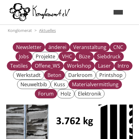
Konglomerat
Aktuelles
Newsletter
änderei
Veranstaltung
CNC
Jobs
Projekte
VHC
Büze
Siebdruck
Textiles
Offene_WS
Workshop
Laser
Intro
Werkstadt
Beton
Darkroom
Printshop
Neuweltbib
Kuss
Materialvermittlung
Forum
Holz
Elektronik