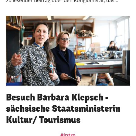
zu lesender Beitrag über den Konglomerat, das
Selbermachen und die Weltverbesserung im blinden
Fleck der urbanen Wahrnehmung - da irgendwo im
Industriegelände in einer offenen Werkstatt.Hier geht
´s zum Artikel
Besuch Barbara Klepsch -
sächsische Staatsministerin
Kultur/ Tourismus
intro