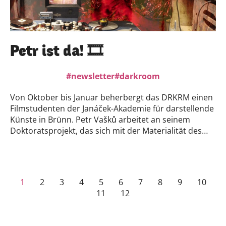
Petr ist da! 🎞️
newsletter
darkroom
Von Oktober bis Januar beherbergt das DRKRM einen
Filmstudenten der Janáček-Akademie für darstellende
Künste in Brünn. Petr Vašků arbeitet an seinem
Doktoratsprojekt, das sich mit der Materialität des
Films im Kontext der aktuellen audiovisuellen
Umgebung befasst.Wir freuen uns riesig über Petr!→
https://darkroom.konglomerat.org/→
https://en.jamu.cz/
1
2
3
4
5
6
7
8
9
10
11
12