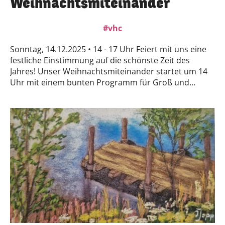
Weihnachtsmiteinander
vhc
Sonntag, 14.12.2025 • 14 - 17 Uhr Feiert mit uns eine
festliche Einstimmung auf die schönste Zeit des
Jahres! Unser Weihnachtsmiteinander startet um 14
Uhr mit einem bunten Programm für Groß und
Klein:🎶 Live-Musik mit der Musikschule Fröhlich &
dem ukrainischen Chor Wolja🧸 Akkordeon-Kinder um
14:30 Uhr & 15:30 Uhr🎼 Ukrainischer Chor um 15:00
Uhr & 16:00 UhrNeben den musikalischen Highlights
bieten wir zahlreiche Bastelaktionen an, z.B.
Futterspender für Vögel und Murmelbahnen – perfekt
für kleine Künstler und Naturliebhaber!Genießt
heißen Punsch, frisch gebackene Waffeln und stöberz
beim Nachbarschaftsmarkt mit Verkaufs- und
Bastelständen:Enkaustik-
GlückwunschkartenSelbstgestrickte Baby-
Kleidungoffene KeramikwerkstattUm 17 Uhr endet