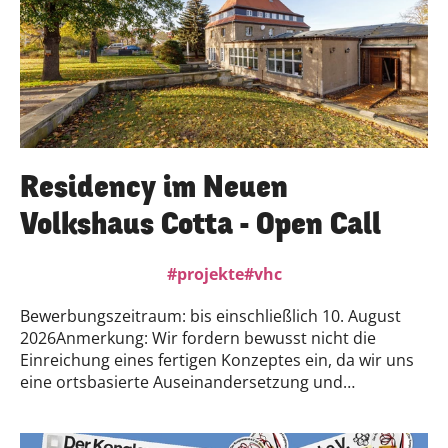
die wissenschaftliche Veröffentlichung zur
Untersuchung unserer Materialvermittlung im
Zeitraum 2019 –
2022:https://link.springer.com/article/10.1007/s43615-
024-00360-y
Residency im Neuen
Volkshaus Cotta - Open Call
projekte
vhc
Bewerbungszeitraum: bis einschließlich 10. August
2026Anmerkung: Wir fordern bewusst nicht die
Einreichung eines fertigen Konzeptes ein, da wir uns
eine ortsbasierte Auseinandersetzung und
Entwicklung wünschen, wofür der
ResidenceAufenthalt steht. Für die Bewerbung
interessiert uns daher das künstlerische Schaffen und