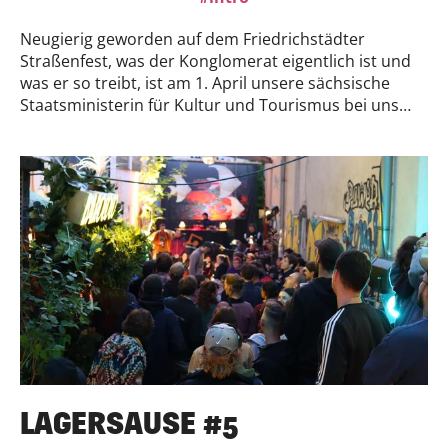
Neugierig geworden auf dem Friedrichstädter
Straßenfest, was der Konglomerat eigentlich ist und
was er so treibt, ist am 1. April unsere sächsische
Staatsministerin für Kultur und Tourismus bei uns
vorbeigeschneit. Bei einem Rundgang durch die
Werkstätten und einem abschließenden runden Tisch
Gespräch präsentiereten einige Mitglieder ihren
Werkbereich und darüber hinaus die Machenschaften
des Konglomerat e.V.Zwischen
Siebdruckkalenderblättern, Holzstaub und 3D-Druck
berichteten wir von unserem Themen in der
gemeinwohlorientierten Stadtentwicklung,
Nachhaltigkeit in Kulturbetrieben und
einhergehenden Problemlagen und
Herausforderungen, nebst ehrenamltich einen Verein
zu managen.Fazit: Frau Klepsch ist begeistert!!! Liebt
unsere Holzwerkstatt und hat ein paar neue
Wäscheklammern mitgenommen.Auf dem kurzem
LAGERSAUSE #5
Wege...wir melden uns, wenn was ist Frau Klepsch.